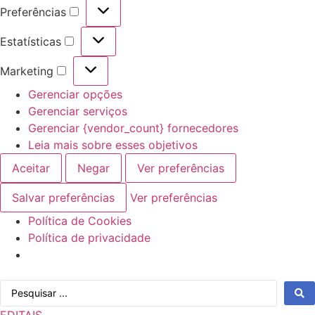
Preferências
Preferências
Estatísticas
Estatísticas
Marketing
Marketing
Gerenciar opções
Gerenciar serviços
Gerenciar {vendor_count} fornecedores
Leia mais sobre esses objetivos
Aceitar
Negar
Ver preferências
Salvar preferências
Ver preferências
Política de Cookies
Política de privacidade
Ir
Pesquisar
para
...
o
EDITAIS