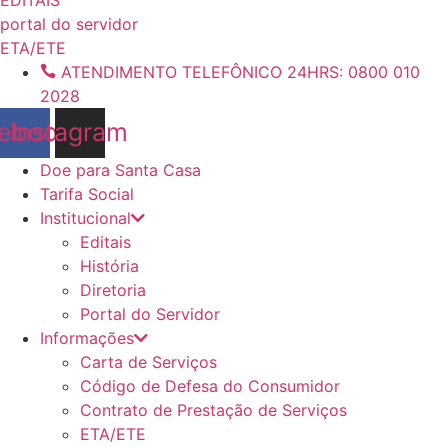
conteúdo
portal do servidor
ETA/ETE
ATENDIMENTO TELEFÔNICO 24HRS: 0800 010
2028
ebook
Instagram
Doe para Santa Casa
Tarifa Social
Institucional
Editais
História
Diretoria
Portal do Servidor
Informações
Carta de Serviços
Código de Defesa do Consumidor
Contrato de Prestação de Serviços
ETA/ETE