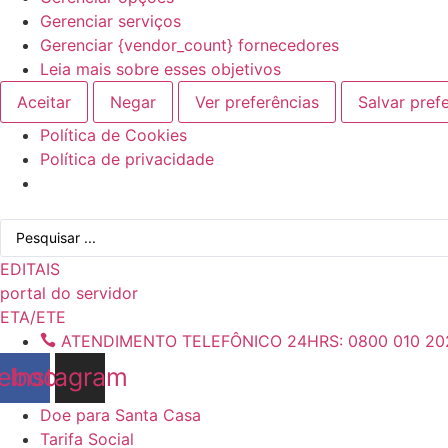
Gerenciar serviços
Gerenciar {vendor_count} fornecedores
Leia mais sobre esses objetivos
Aceitar
Negar
Ver preferências
Salvar pref
Política de Cookies
Política de privacidade
Ir
Pesquisar
para
...
o
EDITAIS
conteúdo
portal do servidor
ETA/ETE
ATENDIMENTO TELEFÔNICO 24HRS: 0800 010 20
ebook
Instagram
Doe para Santa Casa
Tarifa Social