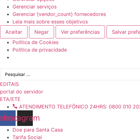
Gerenciar serviços
Gerenciar {vendor_count} fornecedores
Leia mais sobre esses objetivos
Aceitar
Negar
Ver preferências
Salvar pref
Política de Cookies
Política de privacidade
Ir
Pesquisar
para
...
o
EDITAIS
conteúdo
portal do servidor
ETA/ETE
ATENDIMENTO TELEFÔNICO 24HRS: 0800 010 20
ebook
Instagram
Doe para Santa Casa
Tarifa Social