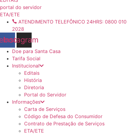
conteúdo
portal do servidor
ETA/ETE
ATENDIMENTO TELEFÔNICO 24HRS: 0800 010
2028
ebook
Instagram
Doe para Santa Casa
Tarifa Social
Institucional
Editais
História
Diretoria
Portal do Servidor
Informações
Carta de Serviços
Código de Defesa do Consumidor
Contrato de Prestação de Serviços
ETA/ETE