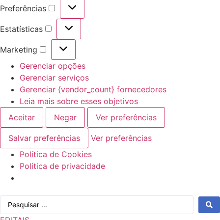
Preferências
Preferências
Estatísticas
Estatísticas
Marketing
Marketing
Gerenciar opções
Gerenciar serviços
Gerenciar {vendor_count} fornecedores
Leia mais sobre esses objetivos
Aceitar
Negar
Ver preferências
Salvar preferências
Ver preferências
Política de Cookies
Política de privacidade
Ir
Pesquisar
para
...
o
EDITAIS