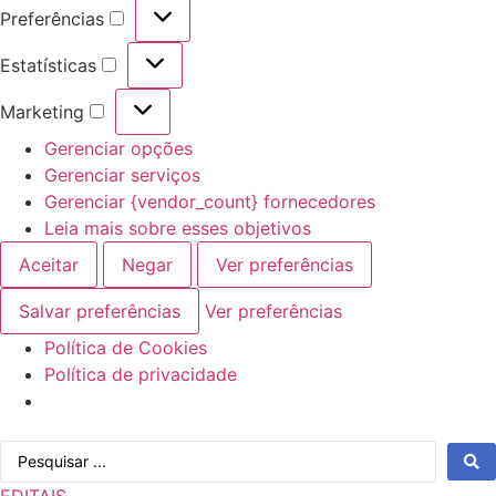
Preferências
Preferências
Estatísticas
Estatísticas
Marketing
Marketing
Gerenciar opções
Gerenciar serviços
Gerenciar {vendor_count} fornecedores
Leia mais sobre esses objetivos
Aceitar
Negar
Ver preferências
Salvar preferências
Ver preferências
Política de Cookies
Política de privacidade
Ir
Pesquisar
para
...
o
EDITAIS