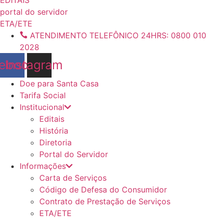
conteúdo
portal do servidor
ETA/ETE
ATENDIMENTO TELEFÔNICO 24HRS: 0800 010
2028
ebook
Instagram
Doe para Santa Casa
Tarifa Social
Institucional
Editais
História
Diretoria
Portal do Servidor
Informações
Carta de Serviços
Código de Defesa do Consumidor
Contrato de Prestação de Serviços
ETA/ETE