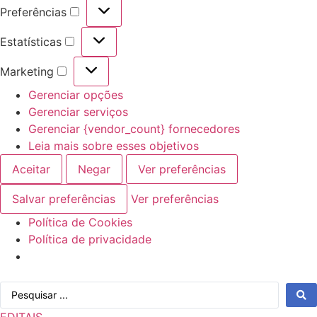
Preferências
Preferências
Estatísticas
Estatísticas
Marketing
Marketing
Gerenciar opções
Gerenciar serviços
Gerenciar {vendor_count} fornecedores
Leia mais sobre esses objetivos
Aceitar
Negar
Ver preferências
Salvar preferências
Ver preferências
Política de Cookies
Política de privacidade
Ir
Pesquisar
para
...
o
EDITAIS