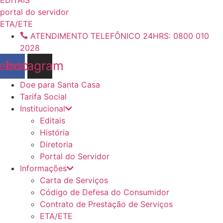
conteúdo
portal do servidor
ETA/ETE
ATENDIMENTO TELEFÔNICO 24HRS: 0800 010
2028
ebook
Instagram
Doe para Santa Casa
Tarifa Social
Institucional
Editais
História
Diretoria
Portal do Servidor
Informações
Carta de Serviços
Código de Defesa do Consumidor
Contrato de Prestação de Serviços
ETA/ETE