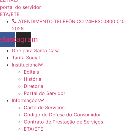
conteúdo
portal do servidor
ETA/ETE
ATENDIMENTO TELEFÔNICO 24HRS: 0800 010
2028
ebook
Instagram
Doe para Santa Casa
Tarifa Social
Institucional
Editais
História
Diretoria
Portal do Servidor
Informações
Carta de Serviços
Código de Defesa do Consumidor
Contrato de Prestação de Serviços
ETA/ETE