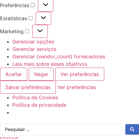
Preferências
Preferências
Estatísticas
Estatísticas
Marketing
Marketing
Gerenciar opções
Gerenciar serviços
Gerenciar {vendor_count} fornecedores
Leia mais sobre esses objetivos
Aceitar
Negar
Ver preferências
Salvar preferências
Ver preferências
Política de Cookies
Política de privacidade
Ir
Pesquisar
para
...
o
EDITAIS