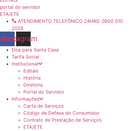
conteúdo
portal do servidor
ETA/ETE
ATENDIMENTO TELEFÔNICO 24HRS: 0800 010
2028
ebook
Instagram
Doe para Santa Casa
Tarifa Social
Institucional
Editais
História
Diretoria
Portal do Servidor
Informações
Carta de Serviços
Código de Defesa do Consumidor
Contrato de Prestação de Serviços
ETA/ETE