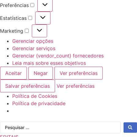
Preferências
Preferências
Estatísticas
Estatísticas
Marketing
Marketing
Gerenciar opções
Gerenciar serviços
Gerenciar {vendor_count} fornecedores
Leia mais sobre esses objetivos
Aceitar
Negar
Ver preferências
Salvar preferências
Ver preferências
Política de Cookies
Política de privacidade
Ir
Pesquisar
para
...
o
EDITAIS