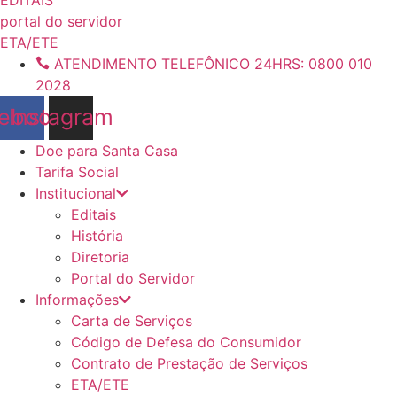
conteúdo
portal do servidor
ETA/ETE
ATENDIMENTO TELEFÔNICO 24HRS: 0800 010
2028
ebook
Instagram
Doe para Santa Casa
Tarifa Social
Institucional
Editais
História
Diretoria
Portal do Servidor
Informações
Carta de Serviços
Código de Defesa do Consumidor
Contrato de Prestação de Serviços
ETA/ETE