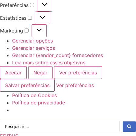
Preferências
Preferências
Estatísticas
Estatísticas
Marketing
Marketing
Gerenciar opções
Gerenciar serviços
Gerenciar {vendor_count} fornecedores
Leia mais sobre esses objetivos
Aceitar
Negar
Ver preferências
Salvar preferências
Ver preferências
Política de Cookies
Política de privacidade
Ir
Pesquisar
para
...
o
EDITAIS